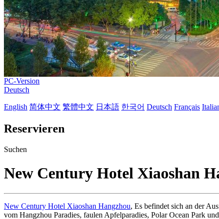
PC-Version
Deutsch
English
简体中文
繁體中文
日本語
한국어
Deutsch
Français
Itali
Reservieren
Suchen
New Century Hotel Xiaoshan H
New Century Hotel Xiaoshan Hangzhou
, Es befindet sich an der A
vom Hangzhou Paradies, faulen Apfelparadies, Polar Ocean Park un